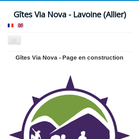
Gîtes Via Nova - Lavoine (Allier)
Basculer
la
navigation
Accueil
Gîte 12/13 pers.
Loft 4/5 pers.
Gîtes Via Nova - Page en construction
Nos services
Votre séjour
Actualités
Tarifs
Réservation
Contact
Accès
Témoignages